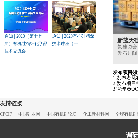
通知 | 2020（第十七
通知 | 2020有机硅精深
新蓝天
届）有机硅精细化学品
技术讲座（一）
氟硅协会
技术交流会
发布时间：20
发布项目须
1.发布者
2.发布项
3.管理员QQ：
友情链接
CPCIF
中国硅业网
中国有机硅论坛
化工新材料网
全球有机硅
调