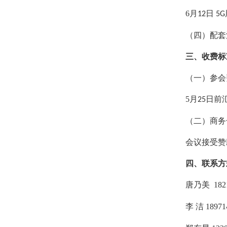
6
月
日
12
5G
（四）配套
三、收费标
（一）参会
5
月
日前
25
（二）商务
会议接受赞
四
、联系方
唐乃美
182
李
洁
18971